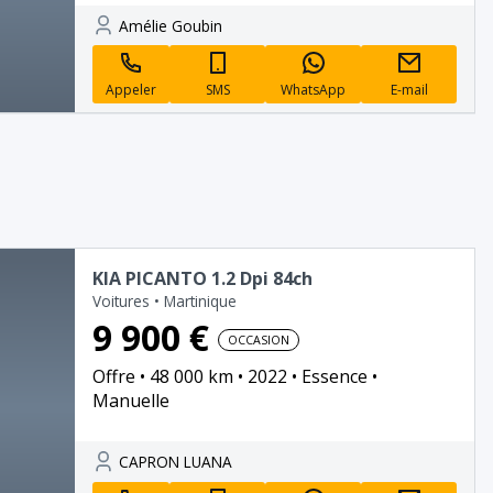
Amélie Goubin
Appeler
SMS
WhatsApp
E-mail
KIA PICANTO 1.2 Dpi 84ch
Voitures
•
Martinique
9 900 €
OCCASION
Offre
48 000 km
2022
Essence
Manuelle
CAPRON LUANA