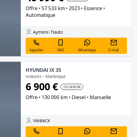
Offre
57 533 km
2023
Essence
Automatique
Aymeric-Ttauto
Appeler
SMS
WhatsApp
E-mail
HYUNDAI IX 35
Voitures
•
Martinique
6 900 €
OCCASION
Offre
130 000 km
Diesel
Manuelle
YANNICK