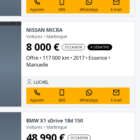
Appeler
SMS
WhatsApp
E-mail
NISSAN MICRA
Voitures
•
Martinique
8 000 €
OCCASION
A DÉBATTRE
Offre
117 000 km
2017
Essence
Manuelle
LUCHEL
Appeler
SMS
WhatsApp
E-mail
BMW X1 sDrive 18d 150
Voitures
•
Martinique
48 990 €
OCCASION