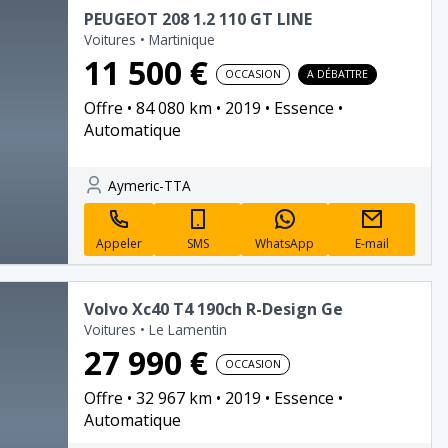
PEUGEOT 208 1.2 110 GT LINE
Voitures
•
Martinique
11 500 €
OCCASION
A DÉBATTRE
Offre
84 080 km
2019
Essence
Automatique
Aymeric-TTA
Appeler
SMS
WhatsApp
E-mail
Volvo Xc40 T4 190ch R-Design Ge
Voitures
•
Le Lamentin
27 990 €
OCCASION
Offre
32 967 km
2019
Essence
Automatique