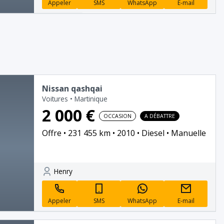
Appeler
SMS
WhatsApp
E-mail
Nissan qashqai
Voitures
•
Martinique
2 000 €
OCCASION
A DÉBATTRE
Offre
231 455 km
2010
Diesel
Manuelle
Henry
Appeler
SMS
WhatsApp
E-mail