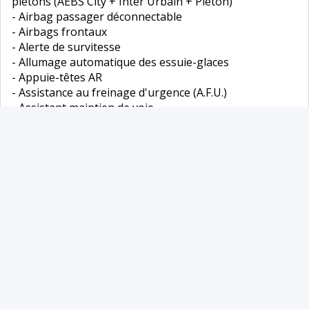
piétons (AEBS City + Inter Urbain + Piéton)
- Airbag passager déconnectable
- Airbags frontaux
- Alerte de survitesse
- Allumage automatique des essuie-glaces
- Appuie-têtes AR
- Assistance au freinage d'urgence (A.F.U.)
- Assistant maintien de voie
- Bandeau de planche de bord gris clair
- EASY LINK 7" : Système multimédia connecté avec
écran 7" avec Navigation et Radio Numérique DAB
- Feux AR avec signature à LED
- Feux de stop à LED
- Harmonie beige
- Jantes alliage 16'' Evolution diamantées noir
- Mode ECO
- Navigation connectée cartographie Europe,
recherche avec Google, info trafic live et auto update
- Pare-soleil avec miroir de courtoisie
- Peinture Blanc Glacier
- Régulateur limiteur de vitesse