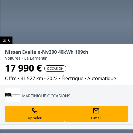
photo(s)
6
Nissan Evalia e-Nv200 40kWh 109ch
Voitures
•
Le Lamentin
17 990 €
OCCASION
Offre
41 527 km
2022
Électrique
Automatique
MARTINIQUE OCCASIONS
Appeler
E-mail