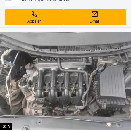
Appeler
E-mail
photo(s)
3