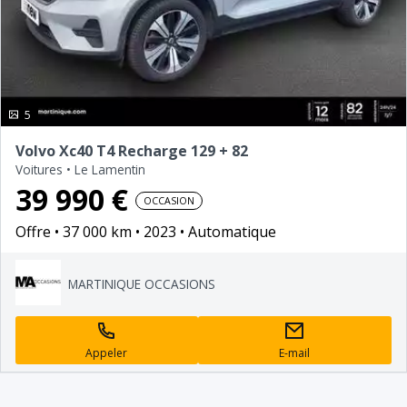
photo(s)
5
Volvo Xc40 T4 Recharge 129 + 82
Voitures
•
Le Lamentin
39 990 €
OCCASION
Offre
37 000 km
2023
Automatique
MARTINIQUE OCCASIONS
Appeler
E-mail