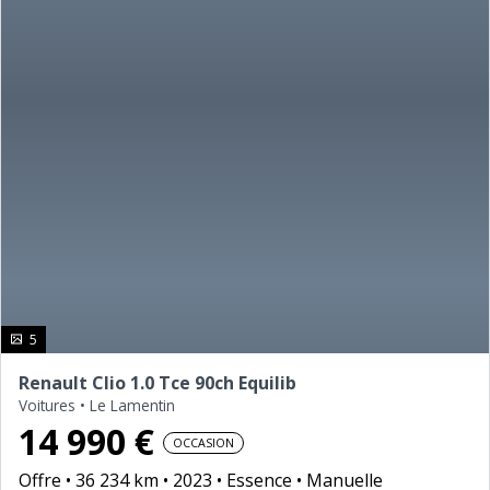
photo(s)
5
Renault Clio 1.0 Tce 90ch Equilib
Voitures
•
Le Lamentin
14 990 €
OCCASION
Offre
36 234 km
2023
Essence
Manuelle