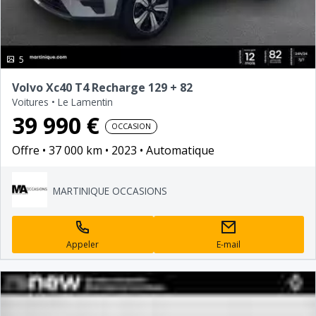
photo(s)
5
Volvo Xc40 T4 Recharge 129 + 82
Voitures
•
Le Lamentin
39 990 €
OCCASION
Offre
37 000 km
2023
Automatique
MARTINIQUE OCCASIONS
Appeler
E-mail